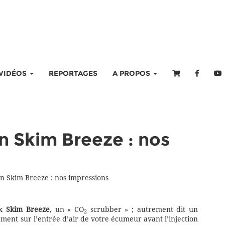
VIDÉOS
REPORTAGES
A PROPOS
n Skim Breeze : nos
n Skim Breeze : nos impressions
ux
Skim Breeze
, un « CO
scrubber » ; autrement dit un
2
ement sur l’entrée d’air de votre écumeur avant l’injection