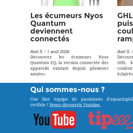
Les écumeurs Nyos
GHL 
Quantum
puis
deviennent
coul
connectés
ram
Axel S. / 1 août 2026
Axel S. /
Découvrez les écumeurs Nyos
Découv
Quantum EQ, la version connectée des
GHL M
appareils existant depuis plusieurs
couleu
années.
éclairés
Qui sommes-nous ?
Une fine équipe de passionnés d'aquariophil
récifale !
Venez découvrir l'équipe.