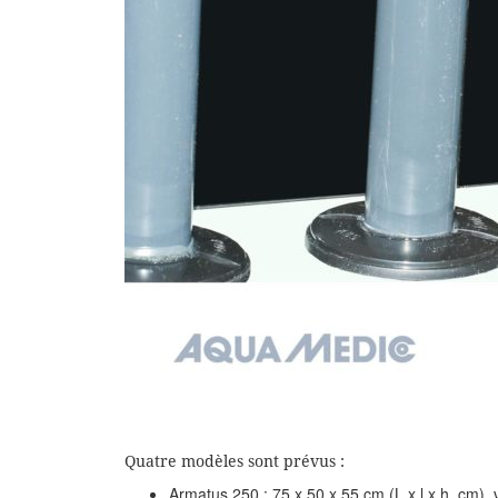
Quatre modèles sont prévus :
Armatus 250 : 75 x 50 x 55 cm (L x l x h, cm), v