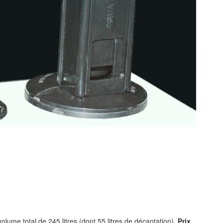
olume total de 245 litres (dont 55 litres de décantation).
Prix