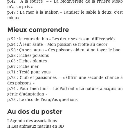
p.42 : À la source – « La biodiversité de la rivière Moko
m’a surpris »
p.47 : La mer à la maison – Tamiser le sable à deux, c’est
mieux
Mieux comprendre
p.52 : le cours de bio – Les deux sexes sont différenciés
p.54 : À leur santé – Mon poisson se frotte au décor
p.56 : Ça sert aqua – Ces poissons aident à nettoyer le bac
p.58 : Fiches poissons
p.63 : Fiches plantes
p.67 : Fiche mer
p.71 : Testé pour vous
p.72 : Club et passionnés – « Offrir une seconde chance à
des poissons »
p.74 : Pour bien finir – Le Portrait « La nature a acquis un
génie d’adaptation »
p.75 : Le dico de l’eau/Vos questions
Au dos du poster
I Agenda des associations
II Les animaux marins en BD