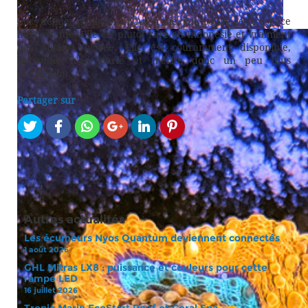
Lors de mes plongées en Australie, j’ai trouvé cette espèce
intéressante. Elle est plutôt rare en Indonésie et vraiment
pas autant colorée. Elle est couramment disponible,
personne n’en parle et mérite donc un peu plus
d’attention.
Artic sunset Lobophyllia pachysepta
Partager sur
Autres actualités
Les écumeurs Nyos Quantum deviennent connectés
1 août 2026
GHL Mitras LX8 : puissance et couleurs pour cette
rampe LED
16 juillet 2026