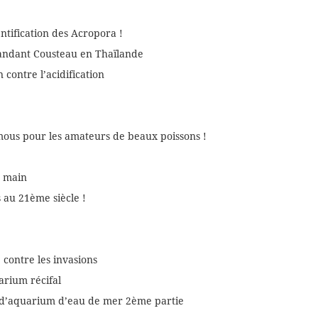
entification des Acropora !
mandant Cousteau en Thaïlande
contre l’acidification
mous pour les amateurs de beaux poissons !
n main
au 21ème siècle !
 contre les invasions
arium récifal
s d’aquarium d’eau de mer 2ème partie