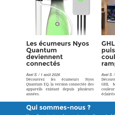
Les écumeurs Nyos
GHL 
Quantum
puis
deviennent
coul
connectés
ram
Axel S. / 1 août 2026
Axel S. /
Découvrez les écumeurs Nyos
Découv
Quantum EQ, la version connectée des
GHL M
appareils existant depuis plusieurs
couleu
années.
éclairés
Qui sommes-nous ?