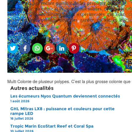
qu’il ne soit pas encore possible de les propager de façon
commerciale, et même si ils sont plutôt solides, ils doivent
être réservés aux aquariophiles expérimentés qui vont
faire tout leur possible pour les garder en vie et les
multiplier.
Partager sur
Multi Colonie de plusieur polypes. C’est la plus grosse colonie que 
Autres actualités
Les écumeurs Nyos Quantum deviennent connectés
1 août 2026
GHL Mitras LX8 : puissance et couleurs pour cette
rampe LED
16 juillet 2026
Tropic Marin EcoStart Reef et Coral Spa
10 juillet 2026