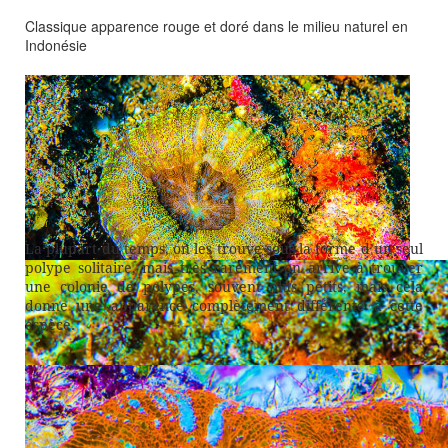
Classique apparence rouge et doré dans le milieu naturel en
Indonésie
La plupart du temps, on les trouve sous la forme d’un seul
polype solitaire, mais très rarement on arrive à trouver
une colonie de polypes, souvent plus petits, mais cela
donne une apparence complètement différente à cette
espèce.
Classique apparence dorée dans le milieu naturel en
Indonésie