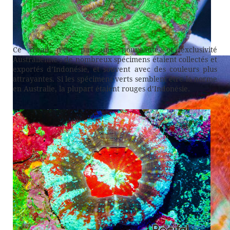
Ce corail n’est pas une nouveauté et exclusivité
Australienne : de nombreux spécimens étaient collectés et
exportés d’Indonésie, et souvent avec des couleurs plus
attrayantes. Si les spécimens verts semblent être la norme
en Australie, la plupart étaient rouges d’Indonésie.
Classique M. pacifica d’Australie sur le site de Uniquecoral
aux US