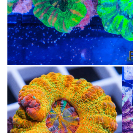
Croc Island Scoly verts fluorescents, Micromussa pacifica classiqu