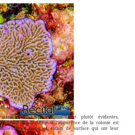
rticularités squelettiques, sont plutôt évidentes.
arement. Donc, même si l’apparence de la colonie est
encroûtantes avec des tubercules
 mêmes. C’est donc les détails de surface qui ont leur