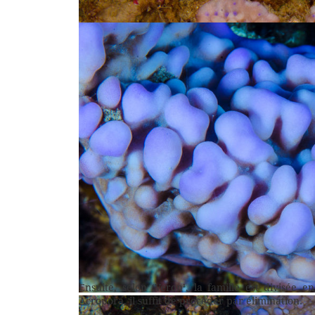
radiales évidentes. C’est une espèce très populaire
Montipora cebuensis fait partie du groupe des espèc
radiales évidentes. C’est une espèce très populaire
Ensuite, selon ‘Veron’, la famille est divisée 
Acropora, il suffit de procéder par élimination.
Montipora palawanensis fait partie du groupe forman