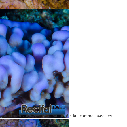
 en ce moment.
es laminaires produisant des crêtes
 en ce moment.
en 12 groupes différents, à partir de là, comme avec les
t de grosses verrues sur sa surface.