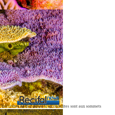
encroûtantes avec des tubercules
 des crêtes ou des sillons si les corallites sont aux sommets
entourées de papilles.