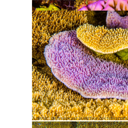
Montipora undata fait partie du groupe des espèces 
proéminents sur la surface
À savoir : on trouve sur la surface des tubercules,
de nodules ou immergées ou si les corallites sont 