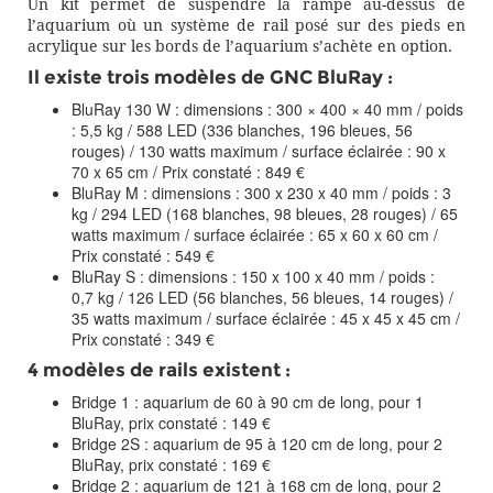
Un kit permet de suspendre la rampe au-dessus de
l’aquarium où un système de rail posé sur des pieds en
acrylique sur les bords de l’aquarium s’achète en option.
Il existe trois modèles de GNC BluRay :
BluRay 130 W : dimensions : 300 × 400 × 40 mm / poids
: 5,5 kg / 588 LED (336 blanches, 196 bleues, 56
rouges) / 130 watts maximum / surface éclairée : 90 x
70 x 65 cm / Prix constaté : 849 €
BluRay M : dimensions : 300 x 230 x 40 mm / poids : 3
kg / 294 LED (168 blanches, 98 bleues, 28 rouges) / 65
watts maximum / surface éclairée : 65 x 60 x 60 cm /
Prix constaté : 549 €
BluRay S : dimensions : 150 x 100 x 40 mm / poids :
0,7 kg / 126 LED (56 blanches, 56 bleues, 14 rouges) /
35 watts maximum / surface éclairée : 45 x 45 x 45 cm /
Prix constaté : 349 €
4 modèles de rails existent :
Bridge 1 : aquarium de 60 à 90 cm de long, pour 1
BluRay, prix constaté : 149 €
Bridge 2S : aquarium de 95 à 120 cm de long, pour 2
BluRay, prix constaté : 169 €
Bridge 2 : aquarium de 121 à 168 cm de long, pour 2