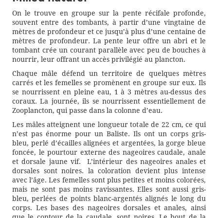
On le trouve en groupe sur la pente récifale profonde,
souvent entre des tombants, à partir d’une vingtaine de
mètres de profondeur et ce jusqu’à plus d’une centaine de
mètres de profondeur. La pente leur offre un abri et le
tombant crée un courant parallèle avec peu de bouches à
nourrir, leur offrant un accès privilégié au plancton.
Chaque mâle défend un territoire de quelques mètres
carrés et les femelles se promènent en groupe sur eux. Ils
se nourrissent en pleine eau, 1 à 3 mètres au-dessus des
coraux. La journée, ils se nourrissent essentiellement de
Zooplancton, qui passe dans la colonne d’eau.
Les mâles atteignent une longueur totale de 22 cm, ce qui
n’est pas énorme pour un Baliste. Ils ont un corps gris-
bleu, perlé d’écailles alignées et argentées, la gorge bleue
foncée, le pourtour externe des nageoires caudale, anale
et dorsale jaune vif. L’intérieur des nageoires anales et
dorsales sont noires. la coloration devient plus intense
avec l’âge. Les femelles sont plus petites et moins colorées,
mais ne sont pas moins ravissantes. Elles sont aussi gris-
bleu, perlées de points blanc-argentés alignés le long du
corps. Les bases des nageoires dorsales et anales, ainsi
que le contour de la caudale, sont noires. Le bout de la