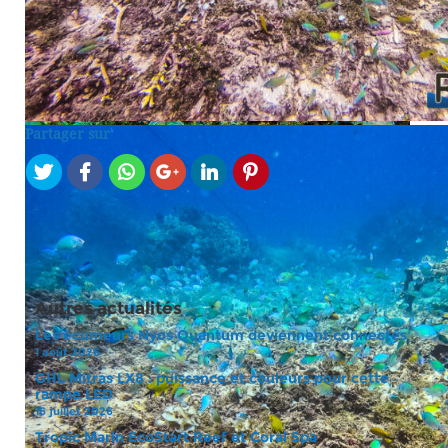
Partager sur
Toutes les demoiselles prennent part à l’événement et un carré d 
petits oeufs transparents.
Un individu en train de passer en coloration d’excitation.
Autres actualités
Les écumeurs Nyos Quantum deviennent connectés
1 août 2026
GHL Mitras LX8 : puissance et couleurs pour cette
rampe LED
16 juillet 2026
Tropic Marin EcoStart Reef et Coral Spa