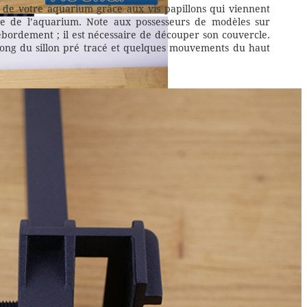
e de votre aquarium grâce aux vis papillons qui viennent
tre de l’aquarium. Note aux possesseurs de modèles sur
ébordement ; il est nécessaire de découper son couvercle.
 long du sillon pré tracé et quelques mouvements du haut