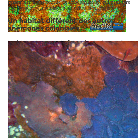
ressembler à une colonie de Lobophyllia sp, qui peut être
une forme de camouflage pour éviter la prédation.
Un habitat différent des autres
anémones coloniales
la coloration orange est particulièrement recherchée car elle
resort très bien sous lumière bleue.