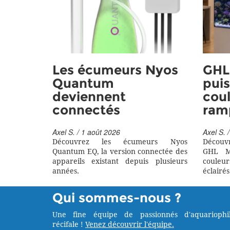
Les écumeurs Nyos
GHL 
Quantum
puis
deviennent
coul
connectés
ram
Axel S. / 1 août 2026
Axel S. /
Découvrez les écumeurs Nyos
Découv
Quantum EQ, la version connectée des
GHL M
appareils existant depuis plusieurs
couleu
années.
éclairés
Qui sommes-nous ?
Une fine équipe de passionnés d'aquariophil
récifale !
Venez découvrir l'équipe.