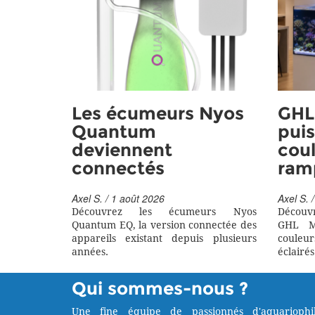
Les écumeurs Nyos
GHL 
Quantum
puis
deviennent
coul
connectés
ram
Axel S. / 1 août 2026
Axel S. /
Découvrez les écumeurs Nyos
Découv
Quantum EQ, la version connectée des
GHL M
appareils existant depuis plusieurs
couleu
années.
éclairés
Qui sommes-nous ?
Une fine équipe de passionnés d'aquariophil