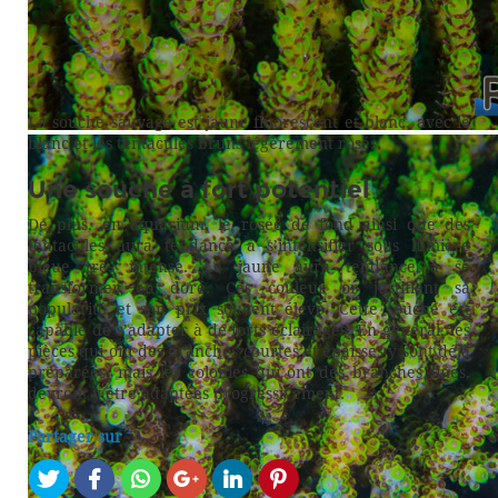
Une vue macro de l’une des branches.
La souche sauvage est jaune fluorescent et blanc, avec le
blanc et les tentacules bruns légèrement rosés.
Une colonie sauvage à une dizaine de mètres de profondeur.
Une souche à fort potentiel
De plus, en aquarium, le rosée de fond ainsi que des
tentacules aura tendance à s’intensifier sous lumière
bleue très intense. Le jaune aura tendance à se
transformer en doré. Ces couleur or justifient sa
popularité et son prix souvent élevé. Cette souche est
capable de s’adapter à de forts éclairages. En général, les
pièces qui ont des branches courtes et épaisses y sont déjà
préparées, mais les colonies qui ont des branches fines,
devront y être adaptées progressivement.
Partager sur