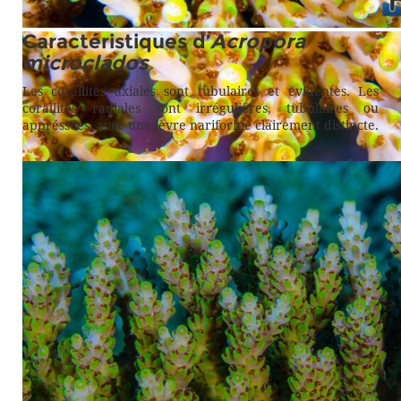
Caractéristiques d’
Acropora
La même colonie d’un peu plus près, notes les corallites axiales tu
microclados
Les corallites axiales sont tubulaires et évidentes. Les
corallites radiales sont irrégulières, tubulaires ou
appréssées, avec une lèvre nariforme clairement distincte.