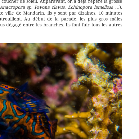
 coucher de soleil. Auparavant, on a déjà repéré la grosse
Anacropora sp
,
Pavona clavus
,
Echinopora lamellosa
…),
te ville de Mandarin, ils y sont par dizaines. 10 minutes
patrouillent. Au début de la parade, les plus gros mâles
s dégagé entre les branches. Ils font fuir tous les autres