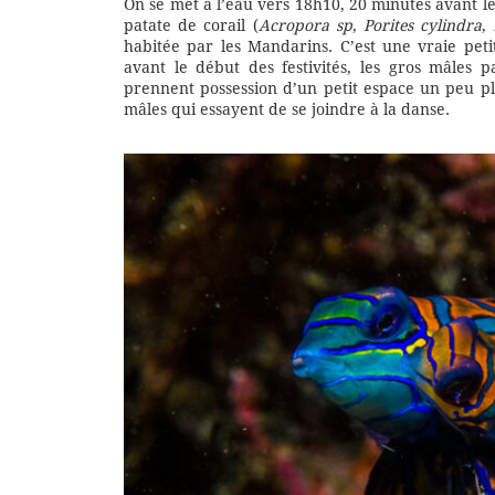
On se met à l’eau vers 18h10, 20 minutes avant le
patate de corail (
Acropora sp
,
Porites cylindra
,
habitée par les Mandarins. C’est une vraie peti
avant le début des festivités, les gros mâles 
prennent possession d’un petit espace un peu plu
mâles qui essayent de se joindre à la danse.