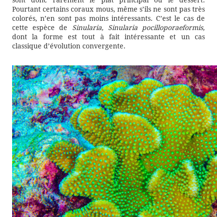
sont donc rarement le plat principal ou le dessert.
Pourtant certains coraux mous, même s’ils ne sont pas très
colorés, n’en sont pas moins intéressants. C’est le cas de
cette espèce de
Sinularia,
Sinularia pocilloporaeformis,
dont la forme est tout à fait intéressante et un cas
classique d’évolution convergente.