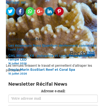
Partager sur
Autres actualités
Les écumeurs Nyos Quantum deviennent connectés
1 août 2026
GHL Mitras LX8 : puissance et couleurs pour cette
rampe LED
16 juillet 2026
Les verrues finissent le travail et permettent d’attraper les
particules.
Tropic Marin EcoStart Reef et Coral Spa
10 juillet 2026
Newsletter Récifal News
Adresse e-mail: