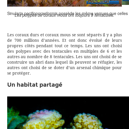
Sinularia pocilloporaeformis possède les même verrues que celles
Les polypes de coraux mous ont toujours 8 tentacules.
Les coraux durs et coraux mous se sont séparés il y a plus
de 700 millions d’années. Et ont donc évolué de leurs
propres côtés pendant tout ce temps. Les uns ont choisi
des polypes avec des tentacules en multiples de 6 et les
autres au nombre de 8 tentacules. Les uns ont choisi de se
construire un abri dans lequel ils peuvent se réfugier, les
autres ont choisi de se doter d’un arsenal chimique pour
se protéger.
Un habitat partagé