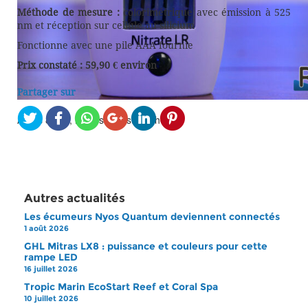
Méthode de mesure :
colorimétrique avec émission à 525
nm et réception sur cellule au silicium
Fonctionne avec une pile AAA fournie
Prix constaté : 59,90 € environ
Partager sur
Après 8 min, la mesure est affichée.
Autres actualités
Les écumeurs Nyos Quantum deviennent connectés
1 août 2026
GHL Mitras LX8 : puissance et couleurs pour cette
rampe LED
16 juillet 2026
Tropic Marin EcoStart Reef et Coral Spa
10 juillet 2026