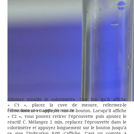
Filtre et joint en place, fermez le porte-filtre.
Allumez ensuite le colorimètre. Une fois qu’il affiche
« C1 », placez la cuve de mesure, refermez-le
Filtrez dans une cuvette de mesure.
correctement et appuyez sur le bouton. Lorsqu’il affiche
« C2 », vous pouvez retirer l’éprouvette puis ajoutez le
réactif C. Mélangez 2 min, replacez l’éprouvette dans le
colorimètre et appuyez longuement sur le bouton jusqu’à
ce que l’indication 8:00 s’affiche. C’est un compte à