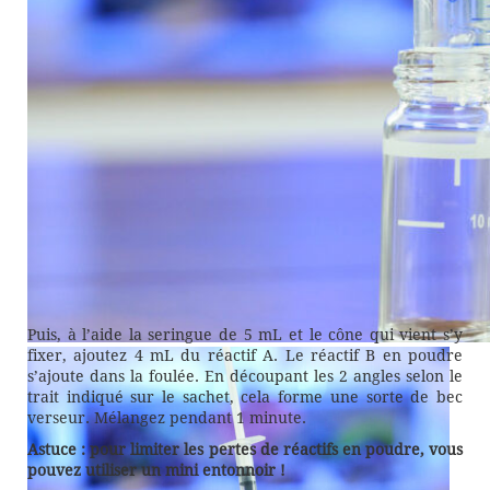
Puis, à l’aide la seringue de 5 mL et le cône qui vient s’y
fixer, ajoutez 4 mL du réactif A. Le réactif B en poudre
Prélevez 7 mL d’eau à tester avec la seringue 12 mL
s’ajoute dans la foulée. En découpant les 2 angles selon le
trait indiqué sur le sachet, cela forme une sorte de bec
verseur. Mélangez pendant 1 minute.
Astuce : pour limiter les pertes de réactifs en poudre, vous
pouvez utiliser un mini entonnoir !