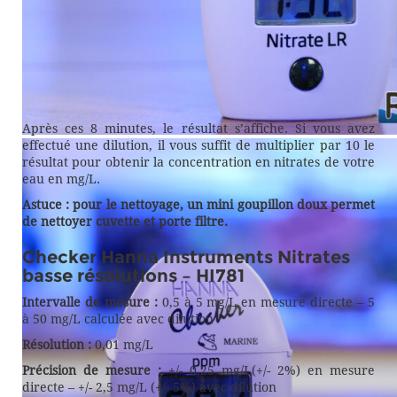
Le réactif C donne une couleur rose.
Après ces 8 minutes, le résultat s’affiche. Si vous avez
effectué une dilution, il vous suffit de multiplier par 10 le
Un compte à rebours vous prévient le temps de mesure.
résultat pour obtenir la concentration en nitrates de votre
eau en mg/L.
Astuce : pour le nettoyage, un mini goupillon doux permet
de nettoyer cuvette et porte filtre.
Checker Hanna Instruments Nitrates
basse résolutions – HI781
Intervalle de mesure :
0,5 à 5 mg/L en mesure directe – 5
à 50 mg/L calculée avec dilution
Résolution :
0,01 mg/L
Précision de mesure :
+/- 0,25 mg/L(+/- 2%) en mesure
directe – +/- 2,5 mg/L (+/- 5%) avec dilution