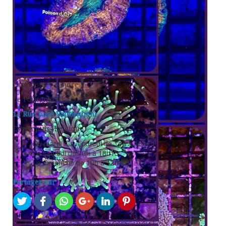
Pour vous y rendre :
Le Poisson d’Or
12 Rue Jules Vantieghem
Estaimpuis (Belgique)
Du mardi au vendredi de 14h à 18h15
Le samedi de 10h à 18h15
Le dimanche de 10h à 12h45
Partager sur