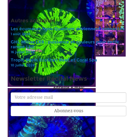
Autres actualités
Les écumeurs Nyos Quantum deviennent connectés
1 août 2026
GHL Mitras LX8 : puissance et couleurs pour cette
rampe LED
16 juillet 2026
Tropic Marin EcoStart Reef et Coral Spa
10 juillet 2026
Newsletter Récifal News
Adresse e-mail: