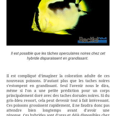
Il est
possible
que les tâches operculaires noires
chez cet
hybride
disparaissent en grandissant.
Il
est compliqué d’
i
maginer la coloration adulte de ces
nouveaux poissons. D’autant plus que les taches noires
s’estompent en grandissant. Seul l’avenir nous le dira,
mêm
e si l’on a une petite prédiction
pour un corps
principalement doré avec des taches dorsales noires. Si du
gris
–
bleu ressort, cela peut devenir tout à fait intéressant.
Ces poissons grossissent rapidement, il ne faudra donc pas
attendre bien longtemps avant d’avoir une
réponse.
Ces
hybrides sont d
’
ores et déjà disponible
s
chez