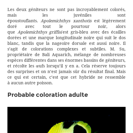
Les deux
géniteurs
ne sont pas incroyablement colorés,
mais les juvéniles sont
époustouflants.
Apolemichthys xanthotis
est légèrement
doré avec tout le pourtour noir, alors
que
Apolemichthys griffisi
est gris-bleu avec des écailles
dorée
s
et une marque longitudinale noire qui suit le dos
blanc
, tandis que
la nageoire dorsale est aussi noire.
Il
s’agit de
colorations
complexes et subtiles. M.
Su
,
propriétaire de Bali Aquari
c
h,
mélange de nombreuses
espèces différentes dans ses énormes bassins de géniteurs,
et récolte les
œufs
lorsqu’il y en a. Cela
réserve
toujours
des surprises et on
n’est jamais sûr
du résultat final. Mais
ce qui est
certain, c’est que cet hybride
ne ressemble
à
aucun autre poisson
.
Probable coloration adulte