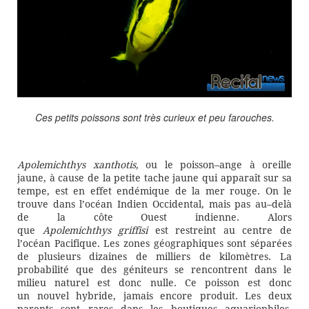
Ces petits poissons sont très curieux et peu farouches.
Apolemichthys xanthotis,
ou le poisson
–
ange à oreille
jaune, à cause de la petite tache jaune qui apparaît sur sa
tempe, est en effet endémique de la mer rouge. On le
trouve dans l’
o
céan Indien
O
ccidental, mais pas au
–
delà
de la côte
O
uest
i
ndienne. Alors
que
Apolemichthys griffisi
est restreint au centre de
l’
o
céan Pacifique. Les zones géographiques sont séparées
de plusieurs dizaines de milliers de kilomètres. La
probabilité que des
géniteurs
se rencontrent dans le
milieu naturel est donc nulle. Ce poisson est donc
un
nouvel hybride
, jamais
encore produit
. Les deux