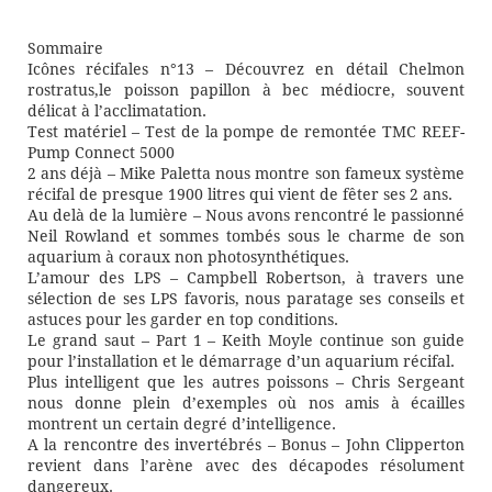
Sommaire
Icônes récifales n°13 – Découvrez en détail Chelmon
rostratus,le poisson papillon à bec médiocre, souvent
délicat à l’acclimatation.
Test matériel – Test de la pompe de remontée TMC REEF-
Pump Connect 5000
2 ans déjà – Mike Paletta nous montre son fameux système
récifal de presque 1900 litres qui vient de fêter ses 2 ans.
Au delà de la lumière – Nous avons rencontré le passionné
Neil Rowland et sommes tombés sous le charme de son
aquarium à coraux non photosynthétiques.
L’amour des LPS – Campbell Robertson, à travers une
sélection de ses LPS favoris, nous paratage ses conseils et
astuces pour les garder en top conditions.
Le grand saut – Part 1 – Keith Moyle continue son guide
pour l’installation et le démarrage d’un aquarium récifal.
Plus intelligent que les autres poissons – Chris Sergeant
nous donne plein d’exemples où nos amis à écailles
montrent un certain degré d’intelligence.
A la rencontre des invertébrés – Bonus – John Clipperton
revient dans l’arène avec des décapodes résolument
dangereux.