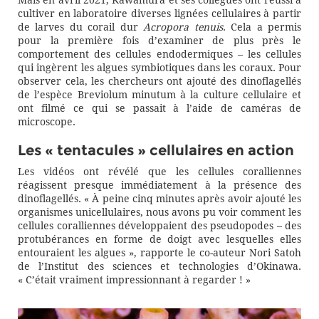
Mais en avril 2021, Kawamura et ses collègues ont réussi à
cultiver en laboratoire diverses lignées cellulaires à partir
de larves du corail dur
Acropora tenuis
. Cela a permis
pour la première fois d’examiner de plus près le
comportement des cellules endodermiques – les cellules
qui ingèrent les algues symbiotiques dans les coraux. Pour
observer cela, les chercheurs ont ajouté des dinoflagellés
de l’espèce Breviolum minutum à la culture cellulaire et
ont filmé ce qui se passait à l’aide de caméras de
microscope.
Les « tentacules » cellulaires en action
Les vidéos ont révélé que les cellules coralliennes
réagissent presque immédiatement à la présence des
dinoflagellés. « À peine cinq minutes après avoir ajouté les
organismes unicellulaires, nous avons pu voir comment les
cellules coralliennes développaient des pseudopodes – des
protubérances en forme de doigt avec lesquelles elles
entouraient les algues », rapporte le co-auteur Nori Satoh
de l’Institut des sciences et technologies d’Okinawa.
« C’était vraiment impressionnant à regarder ! »