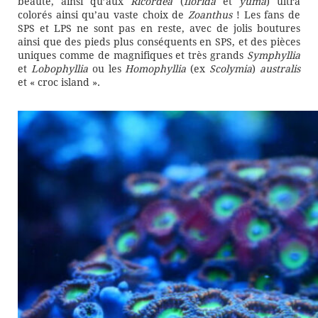
beauté, ainsi qu’aux
Ricordea
(
florida
et
yuma
) ultra
colorés ainsi qu’au vaste choix de
Zoanthus
! Les fans de
SPS et LPS ne sont pas en reste, avec de jolis boutures
ainsi que des pieds plus conséquents en SPS, et des pièces
uniques comme de magnifiques et très grands
Symphyllia
et
Lobophyllia
ou les
Homophyllia
(ex
Scolymia
)
australis
et « croc island ».