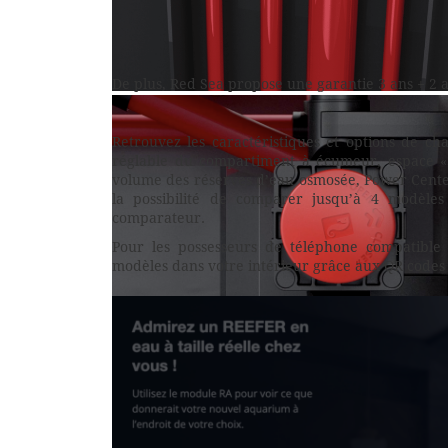
De plus, Red Sea propose une garantie 3 ans + 2 
Nouveau système de remontée et descente
Retrouvez les caractéristiques et options de c
réglable du compartiment à écumeur, espace «
volume des réserves d’eau osmosée, Power Cent
la possibilité de comparer jusqu’à 4 modèles
comparateur.
Pour les possesseurs de téléphone compatible 
modèles dans votre intérieur grâce aux QR codes
Nouvelle vanne de précision