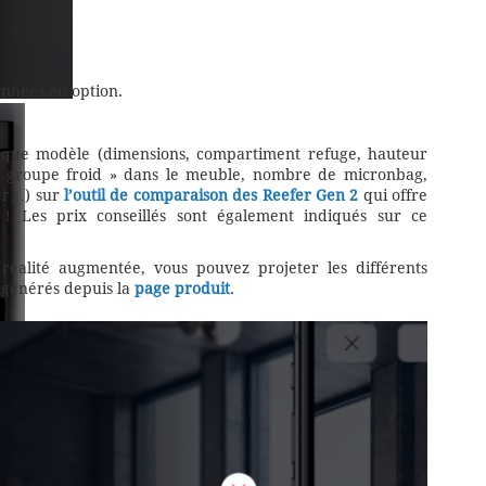
années en option.
haque modèle (dimensions, compartiment refuge, hauteur
 groupe froid » dans le meuble, nombre de micronbag,
er…) sur
l’outil de comparaison des Reefer Gen 2
qui offre
 ! Les prix conseillés sont également indiqués sur ce
réalité augmentée, vous pouvez projeter les différents
 générés depuis la
page produit
.