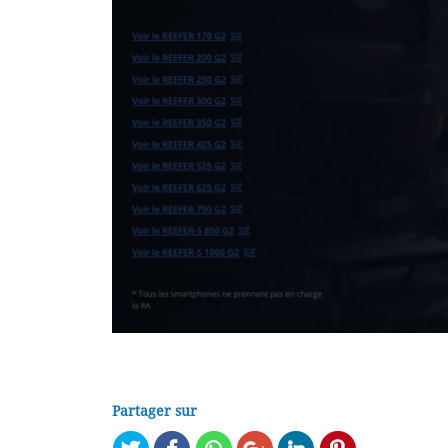
Décantation « Reefmat ready » et soutien aluminium
meuble
Partager sur