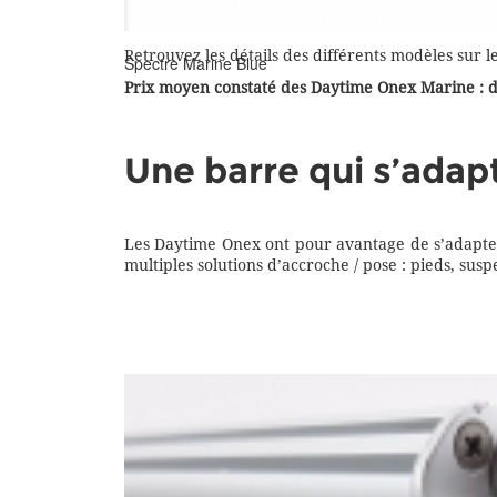
Retrouvez les détails des différents modèles sur l
Spectre Marine Blue
Prix moyen constaté des Daytime Onex Marine : d
Une barre qui s’adap
Les Daytime Onex ont pour avantage de s’adapte
multiples solutions d’accroche / pose : pieds, s