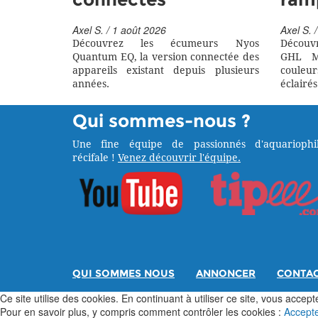
Axel S. / 1 août 2026
Axel S. /
Découvrez les écumeurs Nyos
Découv
Quantum EQ, la version connectée des
GHL M
appareils existant depuis plusieurs
couleu
années.
éclairés
Qui sommes-nous ?
Une fine équipe de passionnés d'aquariophil
récifale !
Venez découvrir l'équipe.
QUI SOMMES NOUS
ANNONCER
CONTA
Ce site utilise des cookies. En continuant à utiliser ce site, vous acceptez
Pour en savoir plus, y compris comment contrôler les cookies :
Accept