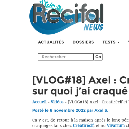
ACTUALITÉS
DOSSIERS
TESTS
Go
[VLOG#18] Axel : Cr
sur quoi j’ai craqué
Accueil
»
Vidéos
»
[VLOG#18] Axel : Creatirécif et 
Posté le 8 novembre 2022 par
Axel S.
Ca y est, de retour à la maison après le long pé
craquages faits chez
Créatirécif
, et au
Vivarium
ch