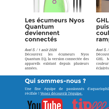
Les écumeurs Nyos
GHL 
Quantum
puis
deviennent
coul
connectés
ram
Axel S. / 1 août 2026
Axel S. /
Découvrez les écumeurs Nyos
Découv
Quantum EQ, la version connectée des
GHL M
appareils existant depuis plusieurs
couleu
années.
éclairés
Qui sommes-nous ?
Une fine équipe de passionnés d'aquariophil
récifale !
Venez découvrir l'équipe.