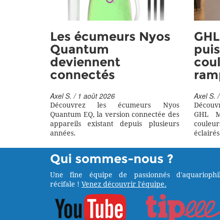
Les écumeurs Nyos
GHL 
Quantum
puis
deviennent
coul
connectés
ram
Axel S. / 1 août 2026
Axel S. /
Découvrez les écumeurs Nyos
Découv
Quantum EQ, la version connectée des
GHL M
appareils existant depuis plusieurs
couleu
années.
éclairés
Qui sommes-nous ?
Une fine équipe de passionnés d'aquariophil
récifale !
Venez découvrir l'équipe.