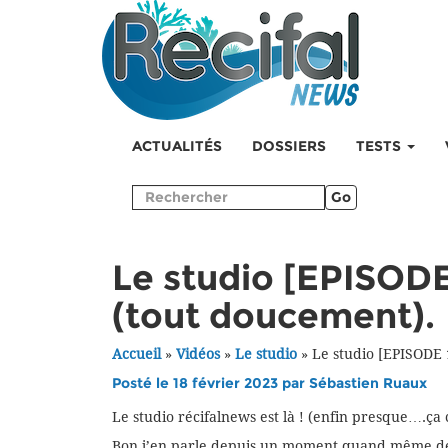
ACTUALITÉS
DOSSIERS
TESTS
Go
Le studio [EPISOD
(tout doucement).
Accueil
»
Vidéos
»
Le studio
»
Le studio [EPISODE
Posté le 18 février 2023 par
Sébastien Ruaux
Le studio récifalnews est là ! (enfin presque….
Bon j’en parle depuis un moment quand même de