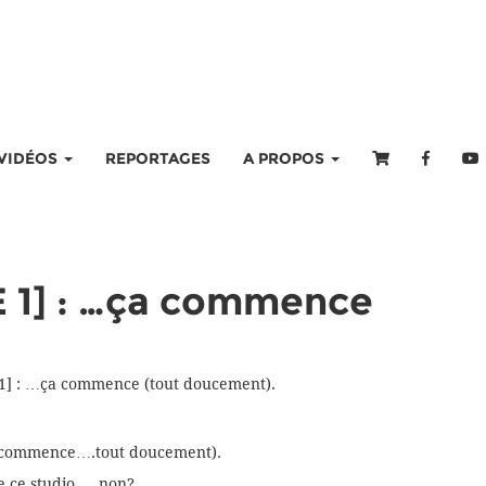
VIDÉOS
REPORTAGES
A PROPOS
E 1] : …ça commence
 1] : …ça commence (tout doucement).
ça commence….tout doucement).
 ce studio…. non?