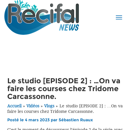
Le studio [EPISODE 2] : …On va
faire les courses chez Tridome
Carcassonne.
Accueil
»
Vidéos
»
Vlogs
»
Le studio [EPISODE 2] : …On va
faire les courses chez Tridome Carcassonne.
Posté le 4 mars 2023 par
Sébastien Ruaux
C’est le moment de découvreur l’épisode 2 de la série avec