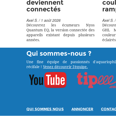
deviennent
coul
connectés
ram
Axel S. / 1 août 2026
Axel S. /
Découvrez les écumeurs Nyos
Découv
Quantum EQ, la version connectée des
GHL M
appareils existant depuis plusieurs
couleu
années.
éclairés
Qui sommes-nous ?
Une fine équipe de passionnés d'aquariophil
récifale !
Venez découvrir l'équipe.
QUI SOMMES NOUS
ANNONCER
CONTA