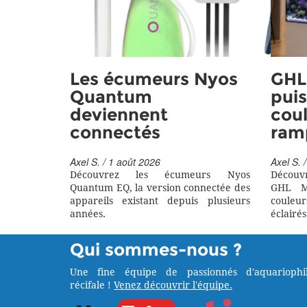
Les écumeurs Nyos
GHL 
Quantum
puis
deviennent
coul
connectés
ram
Axel S. / 1 août 2026
Axel S. /
Découvrez les écumeurs Nyos
Découv
Quantum EQ, la version connectée des
GHL M
appareils existant depuis plusieurs
couleu
années.
éclairés
Qui sommes-nous ?
Une fine équipe de passionnés d'aquariophil
récifale !
Venez découvrir l'équipe.