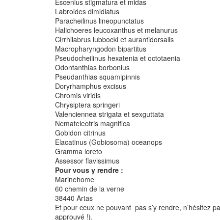
Escenius stigmatura et midas
Labroides dimidiatus
Paracheilinus lineopunctatus
Halichoeres leucoxanthus et melanurus
Cirrhilabrus lubbocki et aurantidorsalis
Macropharyngodon bipartitus
Pseudocheilinus hexatenia et octotaenia
Odontanthias borbonius
Pseudanthias squamipinnis
Doryrhamphus excisus
Chromis viridis
Chrysiptera springeri
Valenciennea strigata et sexguttata
Nemateleotris magnifica
Gobidon citrinus
Elacatinus (Gobiosoma) oceanops
Gramma loreto
Assessor flavissimus
Pour vous y rendre :
Marinehome
60 chemin de la verne
38440 Artas
Et pour ceux ne pouvant pas s’y rendre, n’hésitez pas
approuvé !).