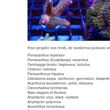
Pour peupler nos récifs, de nombreux poissons ser
Pomacanthus imperator
Pomacanthus (Euxiphipops) navarchus
Centropyge bicolor, bispinosus, loriculus
Chelmon rostratus
Paracanthurus hepatus
Zebrasoma scopa, xanthurum, gemmatum, desjardini
Acanthurus leucosternon, sohal, olivaceus
Ctenochaetus tominiensis
Naso elegans et lituratus
Amphiprion onyx, black, ocellaris
Amphiprion polymnus
Acreichthys tomentosus