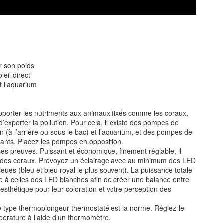
r son poids
eil direct
t l’aquarium
d’apporter les nutriments aux animaux fixés comme les coraux,
’exporter la pollution. Pour cela, il existe des pompes de
ration (à l’arrière ou sous le bac) et l’aquarium, et des pompes de
llants. Placez les pompes en opposition.
t ses preuves. Puissant et économique, finement réglable, il
on des coraux. Prévoyez un éclairage avec au minimum des LED
eues (bleu et bleu royal le plus souvent). La puissance totale
re à celles des LED blanches afin de créer une balance entre
 esthétique pour leur coloration et votre perception des
e type thermoplongeur thermostaté est la norme. Réglez-le
mpérature à l’aide d’un thermomètre.