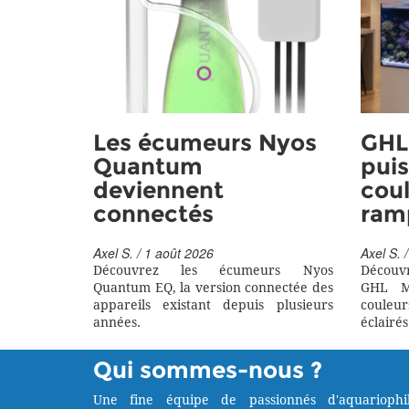
Les écumeurs Nyos
GHL 
Quantum
puis
deviennent
coul
connectés
ram
Axel S. / 1 août 2026
Axel S. /
Découvrez les écumeurs Nyos
Découv
Quantum EQ, la version connectée des
GHL M
appareils existant depuis plusieurs
couleu
années.
éclairés
Qui sommes-nous ?
Une fine équipe de passionnés d'aquariophil