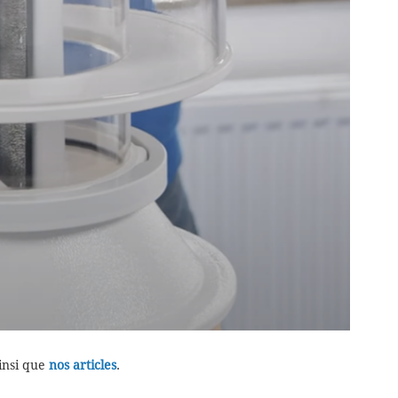
insi que
nos articles
.