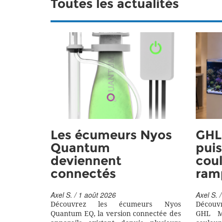
Toutes les actualités
Les écumeurs Nyos
GHL 
Quantum
puis
deviennent
coul
connectés
ram
Axel S. / 1 août 2026
Axel S. /
Découvrez les écumeurs Nyos
Découv
Quantum EQ, la version connectée des
GHL M