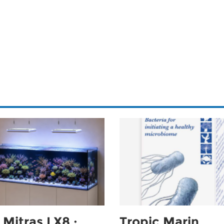
Mitras LX8 :
Tropic Marin