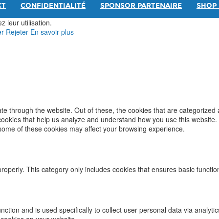
CT
CONFIDENTIALITÉ
SPONSOR PARTENAIRE
SHOP 
 leur utilisation.
er
Rejeter
En savoir plus
e through the website. Out of these, the cookies that are categorized 
y cookies that help us analyze and understand how you use this website.
f some of these cookies may affect your browsing experience.
properly. This category only includes cookies that ensures basic functio
function and is used specifically to collect user personal data via ana
 cookies on your website.