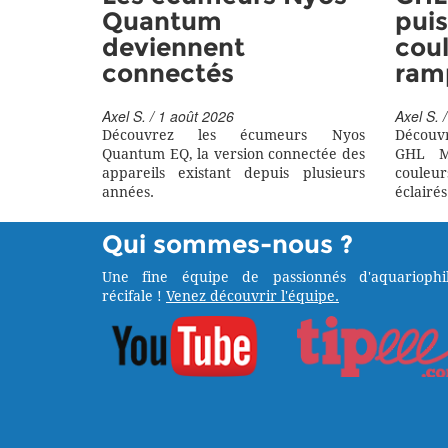
Quantum
puis
deviennent
coul
connectés
ram
Axel S. / 1 août 2026
Axel S. /
Découvrez les écumeurs Nyos
Découv
Quantum EQ, la version connectée des
GHL M
appareils existant depuis plusieurs
couleu
années.
éclairés
Qui sommes-nous ?
Une fine équipe de passionnés d'aquariophil
récifale !
Venez découvrir l'équipe.