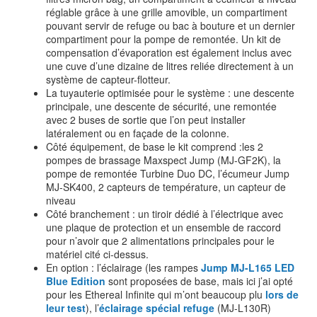
réglable grâce à une grille amovible, un compartiment
pouvant servir de refuge ou bac à bouture et un dernier
compartiment pour la pompe de remontée. Un kit de
compensation d’évaporation est également inclus avec
une cuve d’une dizaine de litres reliée directement à un
système de capteur-flotteur.
La tuyauterie optimisée pour le système : une descente
principale, une descente de sécurité, une remontée
avec 2 buses de sortie que l’on peut installer
latéralement ou en façade de la colonne.
Côté équipement, de base le kit comprend :les 2
pompes de brassage Maxspect Jump (MJ-GF2K), la
pompe de remontée Turbine Duo DC, l’écumeur Jump
MJ-SK400, 2 capteurs de température, un capteur de
niveau
Côté branchement : un tiroir dédié à l’électrique avec
une plaque de protection et un ensemble de raccord
pour n’avoir que 2 alimentations principales pour le
matériel cité ci-dessus.
En option : l’éclairage (les rampes
Jump MJ-L165 LED
Blue Edition
sont proposées de base, mais ici j’ai opté
pour les Ethereal Infinite qui m’ont beaucoup plu
lors de
leur test
), l’
éclairage spécial refuge
(MJ-L130R)