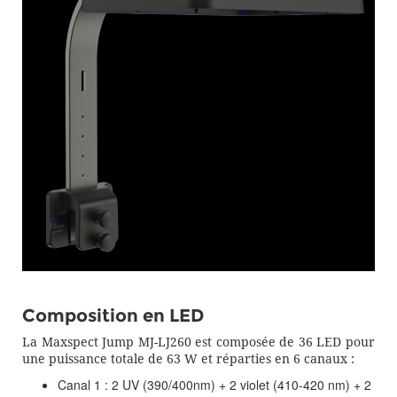
Composition en LED
La Maxspect Jump MJ-LJ260 est composée de 36 LED pour
une puissance totale de 63 W et réparties en 6 canaux :
Canal 1 : 2 UV (390/400nm) + 2 violet (410-420 nm) + 2