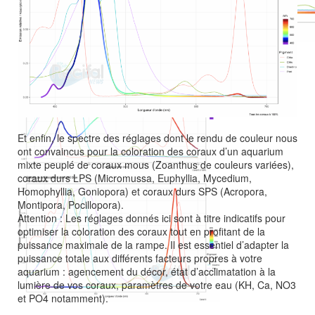
Canal 2
Canal 4
Et enfin, le spectre des réglages dont le rendu de couleur nous
ont convaincus pour la coloration des coraux d’un aquarium
mixte peuplé de coraux mous (Zoanthus de couleurs variées),
coraux durs LPS (Micromussa, Euphyllia, Mycedium,
Homophyllia, Goniopora) et coraux durs SPS (Acropora,
Canal 5
Montipora, Pocillopora).
Attention : Les réglages donnés ici sont à titre indicatifs pour
optimiser la coloration des coraux tout en profitant de la
puissance maximale de la rampe. Il est essentiel d’adapter la
puissance totale aux différents facteurs propres à votre
aquarium : agencement du décor, état d’acclimatation à la
lumière de vos coraux, paramètres de votre eau (KH, Ca, NO3
et PO4 notamment).