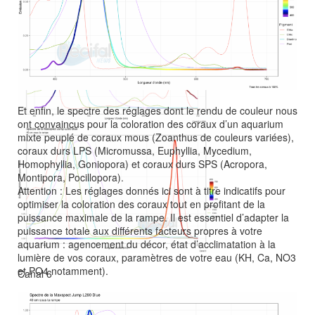
Canal 2
Canal 4
Et enfin, le spectre des réglages dont le rendu de couleur nous
ont convaincus pour la coloration des coraux d’un aquarium
mixte peuplé de coraux mous (Zoanthus de couleurs variées),
Canal 5
coraux durs LPS (Micromussa, Euphyllia, Mycedium,
Homophyllia, Goniopora) et coraux durs SPS (Acropora,
Montipora, Pocillopora).
Attention : Les réglages donnés ici sont à titre indicatifs pour
optimiser la coloration des coraux tout en profitant de la
puissance maximale de la rampe. Il est essentiel d’adapter la
puissance totale aux différents facteurs propres à votre
aquarium : agencement du décor, état d’acclimatation à la
lumière de vos coraux, paramètres de votre eau (KH, Ca, NO3
et PO4 notamment).
Canal 6