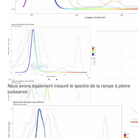
Canal 1
Nous avons également mesuré le spectre de la rampe à pleine
Canal 3
puissance :