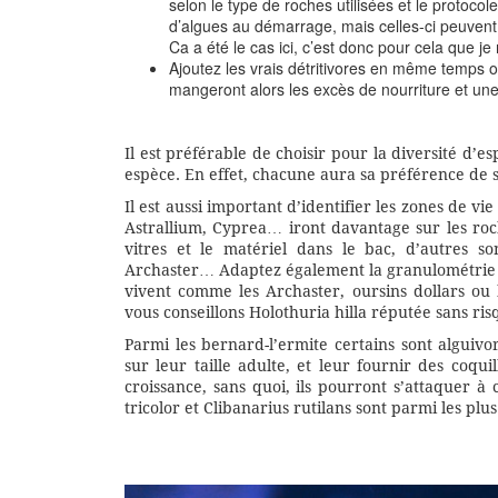
selon le type de roches utilisées et le protoc
d’algues au démarrage, mais celles-ci peuvent 
Ca a été le cas ici, c’est donc pour cela que je 
Ajoutez les vrais détritivores en même temps o
mangeront alors les excès de nourriture et un
Il est préférable de choisir pour la diversité d
espèce. En effet, chacune aura sa préférence de 
Il est aussi important d’identifier les zones de vi
Astrallium, Cyprea… iront davantage sur les ro
vitres et le matériel dans le bac, d’autres so
Archaster… Adaptez également la granulométrie et
vivent comme les Archaster, oursins dollars ou h
vous conseillons Holothuria hilla réputée sans ri
Parmi les bernard-l’ermite certains sont alguivor
sur leur taille adulte, et leur fournir des coqui
croissance, sans quoi, ils pourront s’attaquer à 
tricolor et Clibanarius rutilans sont parmi les plus