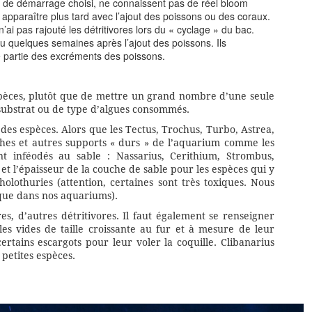
ole de démarrage choisi, ne connaissent pas de réel bloom
apparaître plus tard avec l’ajout des poissons ou des coraux.
n’ai pas rajouté les détritivores lors du « cyclage » du bac.
u quelques semaines après l’ajout des poissons. Ils
e partie des excréments des poissons.
’espèces, plutôt que de mettre un grand nombre d’une seule
substrat ou de type d’algues consommés.
e des espèces. Alors que les Tectus, Trochus, Turbo, Astrea,
ches et autres supports « durs » de l’aquarium comme les
nt inféodés au sable : Nassarius, Cerithium, Strombus,
 l’épaisseur de la couche de sable pour les espèces qui y
olothuries (attention, certaines sont très toxiques. Nous
sque dans nos aquariums).
es, d’autres détritivores. Il faut également se renseigner
lles vides de taille croissante au fur et à mesure de leur
certains escargots pour leur voler la coquille. Clibanarius
 petites espèces.