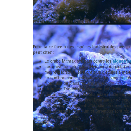
Astrea
Préférez la diversité d’espèces
Tectus
Pour faire face à des espèces indésirables précise
peut citer :
Le crabe Mithrax sculptus contre les
algues bu
Les crevettes arlequins (Hymenocera picta) cont
meurent lorsqu’elles n’ont plus d’étoiles à man
Le nudibranche Chelinodura varians contre les 
n’ont plus de planaires à manger)
La limace Tridachia (anciennement Elysia) cris
Les limaces Berghia stephanieae (anciennement
Les crevettes Stenopus et Lysmata se délecten
Les Stenopus régulent la population de vers d
Cyprea
Les escargots Cerithium et Strombus sont rép
sable ou les roches.