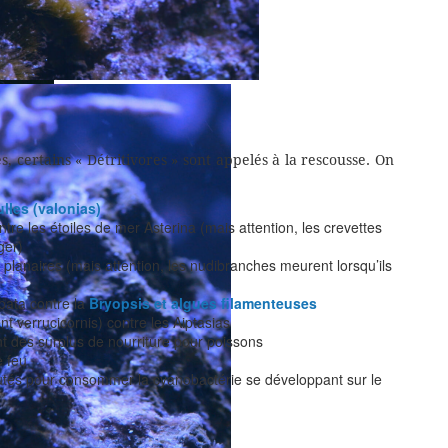
s, certains « Détritivores » sont appelés à la rescousse. On
lles (valonias)
re les étoiles de mer Asterina (mais attention, les crevettes
ger)
planaires (mais attention, les nudibranches meurent lorsqu’ils
pata contre la
Bryopsis et algues filamenteuses
 verrucicornis) contre les Aiptasias
t des surplus de nourriture pour poissons
e feu
utés pour consommer la cyanobactérie se développant sur le