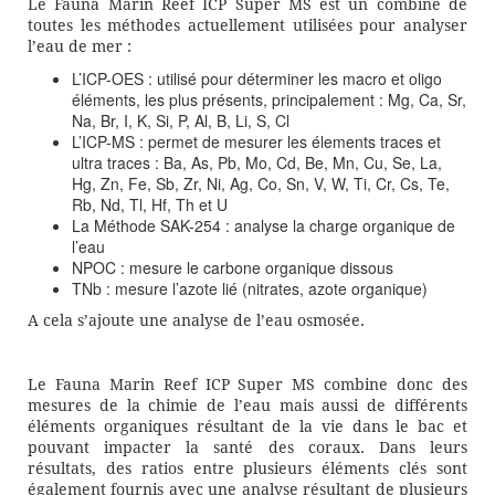
Le Fauna Marin Reef ICP Super MS est un combiné de
toutes les méthodes actuellement utilisées pour analyser
l’eau de mer :
L’ICP-OES : utilisé pour déterminer les macro et oligo
éléments, les plus présents, principalement : Mg, Ca, Sr,
Na, Br, I, K, Si, P, Al, B, Li, S, Cl
L’ICP-MS : permet de mesurer les élements traces et
ultra traces : Ba, As, Pb, Mo, Cd, Be, Mn, Cu, Se, La,
Hg, Zn, Fe, Sb, Zr, Ni, Ag, Co, Sn, V, W, Ti, Cr, Cs, Te,
Rb, Nd, Tl, Hf, Th et U
La Méthode SAK-254 : analyse la charge organique de
l’eau
NPOC : mesure le carbone organique dissous
TNb : mesure l’azote lié (nitrates, azote organique)
A cela s’ajoute une analyse de l’eau osmosée.
Le Fauna Marin Reef ICP Super MS combine donc des
mesures de la chimie de l’eau mais aussi de différents
éléments organiques résultant de la vie dans le bac et
pouvant impacter la santé des coraux. Dans leurs
résultats, des ratios entre plusieurs éléments clés sont
également fournis avec une analyse résultant de plusieurs