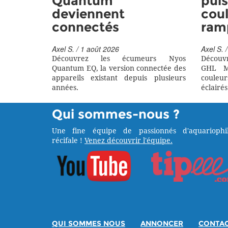
Quantum
puis
deviennent
coul
connectés
ram
Axel S. / 1 août 2026
Axel S. /
Découvrez les écumeurs Nyos
Découv
Quantum EQ, la version connectée des
GHL M
appareils existant depuis plusieurs
couleu
années.
éclairés
Qui sommes-nous ?
Une fine équipe de passionnés d'aquariophil
récifale !
Venez découvrir l'équipe.
QUI SOMMES NOUS
ANNONCER
CONTA