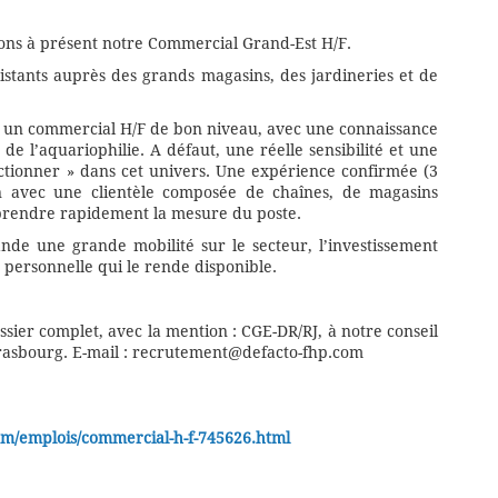
ons à présent notre Commercial Grand-Est H/F.
stants auprès des grands magasins, des jardineries et de
s un commercial H/F de bon niveau, avec une connaissance
de l’aquariophilie. A défaut, une réelle sensibilité et une
ctionner » dans cet univers. Une expérience confirmée (3
n avec une clientèle composée de chaînes, de magasins
 prendre rapidement la mesure du poste.
nde une grande mobilité sur le secteur, l’investissement
n personnelle qui le rende disponible.
ssier complet, avec la mention : CGE-DR/RJ, à notre conseil
trasbourg. E-mail : recrutement@defacto-fhp.com
om/emplois/commercial-h-f-745626.html