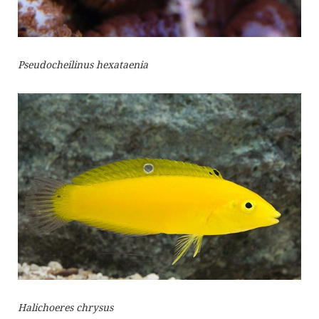
Pseudocheilinus hexataenia
Halichoeres chrysus