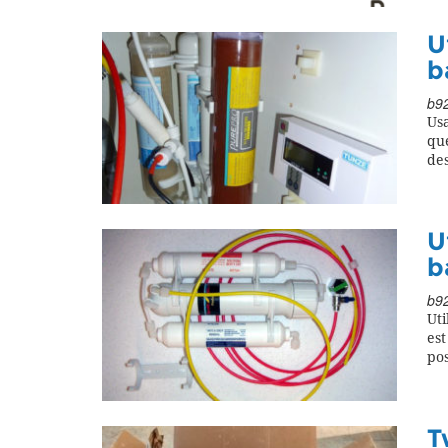
U
b
b92
Usa
qu
de
U
b
b92
Ut
est
pos
T