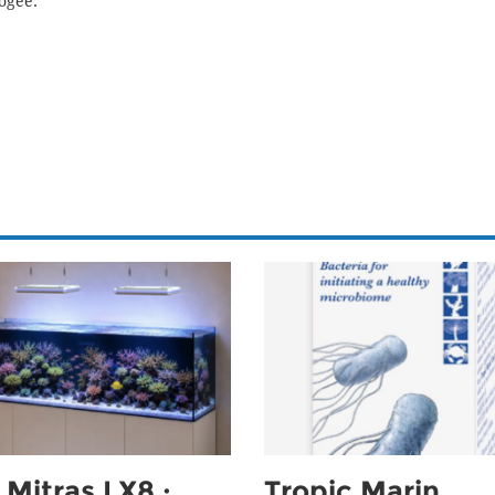
ogee.
Mitras LX8 :
Tropic Marin