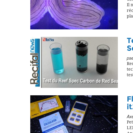
Il 
réc
pla
T
S
pse
Red
tec
tes
F
i
Axe
Pet
LE