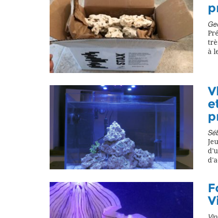
p
Geo
Pré
tr
à l
V
e
p
Séb
Jeu
d'
d'a
F
V
Vin