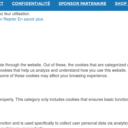
CT
CONFIDENTIALITÉ
SPONSOR PARTENAIRE
SHOP 
 leur utilisation.
er
Rejeter
En savoir plus
e through the website. Out of these, the cookies that are categorized 
y cookies that help us analyze and understand how you use this website.
f some of these cookies may affect your browsing experience.
properly. This category only includes cookies that ensures basic functio
function and is used specifically to collect user personal data via ana