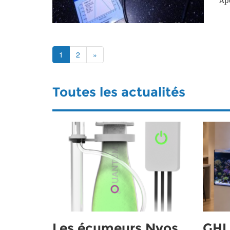
Ap
1
2
»
Toutes les actualités
Les écumeurs Nyos
GHL 