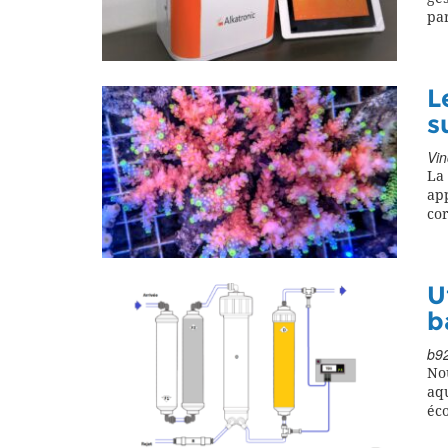
pa
L
s
Vin
La 
app
co
U
b
b92
No
aq
éc