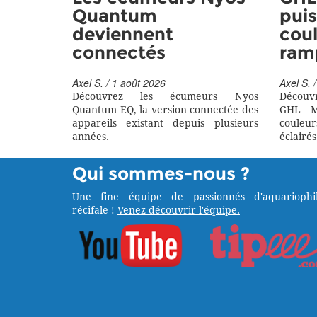
Quantum
puis
deviennent
coul
connectés
ram
Axel S. / 1 août 2026
Axel S. /
Découvrez les écumeurs Nyos
Découv
Quantum EQ, la version connectée des
GHL M
appareils existant depuis plusieurs
couleu
années.
éclairés
Qui sommes-nous ?
Une fine équipe de passionnés d'aquariophil
récifale !
Venez découvrir l'équipe.