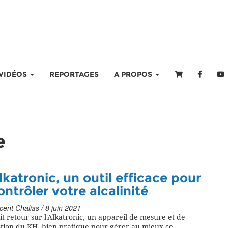
VIDÉOS
REPORTAGES
A PROPOS
e
lkatronic, un outil efficace pour
ontrôler votre alcalinité
cent Chalias / 8 juin 2021
it retour sur l'Alkatronic, un appareil de mesure et de
stion du KH, bien pratique pour gérer au mieux ce