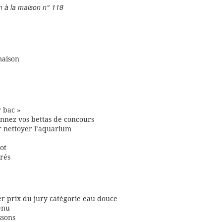
 à la maison n° 118
maison
r bac »
ionnez vos bettas de concours
r nettoyer l’aquarium
ot
rés
r prix du jury catégorie eau douce
enu
ssons