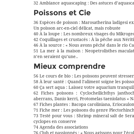
32 Ambiance aquascaping : Des astuces d’aquasc
Poissons et Cie
36 Espèces de poisson : Marosatherina ladigesi ex
Un poisson arc-en-ciel délicat, mais robuste
40 À la loupe : Les nombreux visages du Mikroge
42 Coquillages et crustacés : À la pêche aux Nérit
46 À la source : « Nous avons pêché dans le rio C
51 La mer à la maison : Neopetrolisthes macula
n’en seraient qu’une..
Mieux comprendre
56 Le cours de bio : Les poissons peuvent stresser
58 À leur santé : Quand l’aliment soigne les poiss
60 Ça sert aqua : Laissez votre aquarium tranquil
62 Fiches poissons : Cyclocheilichthys janthoc
aberrans, Danio kerri, Protomelas taeniolatus « 
67 Fiches plantes : Bacopa caroliniana, Eriocaulo
71 Fiche mer : Les poissons du genre Plectorhinch
73 Testé pour vous : Shrimp mineral salt de Ser
cyclopes en conserve
74 Agenda des associations
76 Club et passionnés : « Nous agissons pour l’éc