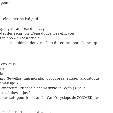
apeurs
 Telmatherina ladigesi
ophagus ramirezi d’élevage
idés des escargots d’eau douce très efficaces
ataniapo » au Venezuela
tus et N. oshimai deux espèces de crabes porcelaines qui
 eux aussi
ons
le
hir, Sewellia marmorata, Corydoras ellisae, Procatopus
Namalenje »
n cinereum, Riccardia chamedryfolia (With.) Grolle
us adultes et juvéniles
a, des sels pour leur santé , Can’O cyclops de ZOOMED des
ologie des poissons en Guyane »