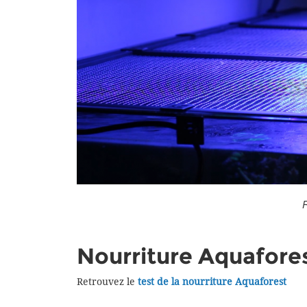
R
Nourriture Aquafore
Retrouvez le
test de la nourriture
Aquaforest