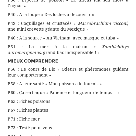
P.36 : Espèces de poisson « Le discus fait son show à
Cognac »
P.40 : A la loupe « Des loches à découvrir »
P.42 : Coquillages et crustacés «
Macrobrachium vicconi
,
une mini crevette géante du Mexique »
P.46 : A la source « Au Vietnam, avec masque et tuba »
P.51 : La mer à la maison «
Xanthichthys
auromarginatus,
grand bac indispensable ! »
MIEUX COMPRENDRE
P.56 : Le cours de Bio « Odeurs et phéromones guident
leur comportement »
P.58 : A leur santé « Mon poisson a le tournis »
P.60 : Ça sert aqua « Patience et longueur de temps… »
P.63 : Fiches poissons
P.67 : Fiches plantes
P.71 : Fiche mer
P.73 : Testé pour vous