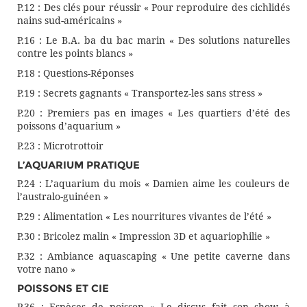
P.12 : Des clés pour réussir « Pour reproduire des cichlidés
nains sud-américains »
P.16 : Le B.A. ba du bac marin « Des solutions naturelles
contre les points blancs »
P.18 : Questions-Réponses
P.19 : Secrets gagnants « Transportez-les sans stress »
P.20 : Premiers pas en images « Les quartiers d’été des
poissons d’aquarium »
P.23 : Microtrottoir
L’AQUARIUM PRATIQUE
P.24 : L’aquarium du mois « Damien aime les couleurs de
l’australo-guinéen »
P.29 : Alimentation « Les nourritures vivantes de l’été »
P.30 : Bricolez malin « Impression 3D et aquariophilie »
P.32 : Ambiance aquascaping « Une petite caverne dans
votre nano »
POISSONS ET CIE