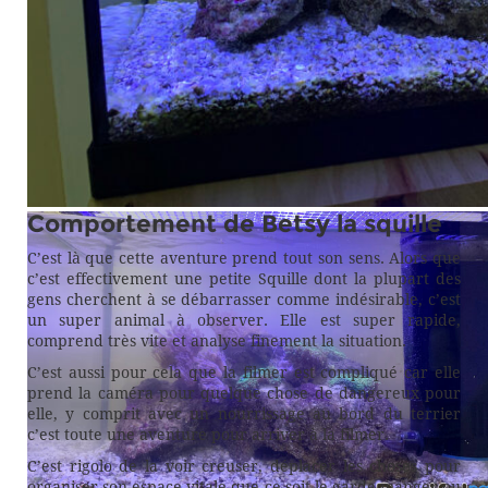
Comportement de Betsy la squille
L’aquarium h+48h
C’est là que cette aventure prend tout son sens. Alors que
c’est effectivement une petite Squille dont la plupart des
gens cherchent à se débarrasser comme indésirable, c’est
un super animal à observer. Elle est super rapide,
comprend très vite et analyse finement la situation.
C’est aussi pour cela que la filmer est compliqué car elle
prend la caméra pour quelque chose de dangereux pour
elle, y comprit avec un nourrissage au bord du terrier
c’est toute une aventure pour arriver à la filmer.
C’est rigolo de la voir creuser, déplacer les choses pour
organiser son espace vitale que ce soit le garde-manger ou