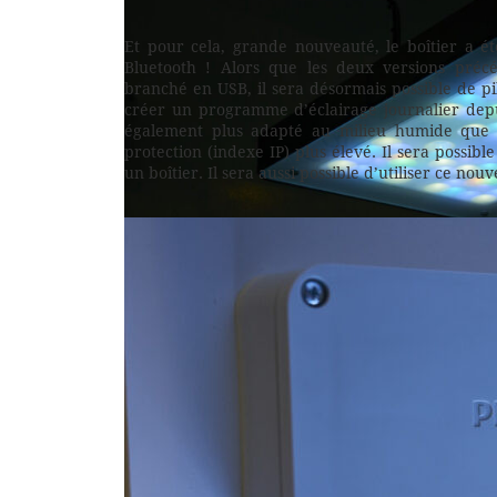
Et pour cela, grande nouveauté, le boîtier a é
Bluetooth ! Alors que les deux versions pré
branché en USB, il sera désormais possible de pi
créer un programme d’éclairage journalier depu
également plus adapté au milieu humide que 
protection (indexe IP) plus élevé. Il sera possi
un boîtier. Il sera aussi possible d’utiliser ce no