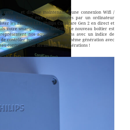
té revu … et dispose maintenant d’une connexion Wifi /
cédentes devaient être programmées par un ordinateur
loter les rampes LED Philips Coralcare Gen 2 en direct et
is votre smartphone ou tablette. Le nouveau boîtier est
représentent nos aquariums marins avec un indice de
ble de contrôler jusqu’à 4 rampes de même génération avec
uveau contrôleur sur les anciennes générations !