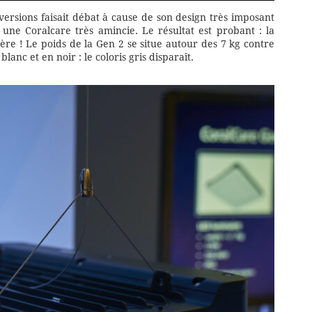
ersions faisait débat à cause de son design très imposant
e une Coralcare très amincie. Le résultat est probant : la
ère ! Le poids de la Gen 2 se situe autour des 7 kg contre
lanc et en noir : le coloris gris disparaît.