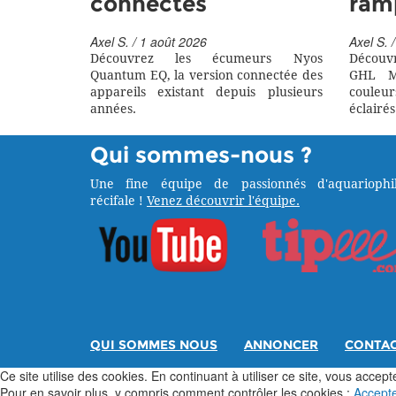
connectés
ram
Axel S. / 1 août 2026
Axel S. /
Découvrez les écumeurs Nyos
Découv
Quantum EQ, la version connectée des
GHL M
appareils existant depuis plusieurs
couleu
années.
éclairés
Qui sommes-nous ?
Une fine équipe de passionnés d'aquariophil
récifale !
Venez découvrir l'équipe.
QUI SOMMES NOUS
ANNONCER
CONTA
Ce site utilise des cookies. En continuant à utiliser ce site, vous acceptez
Pour en savoir plus, y compris comment contrôler les cookies :
Accept