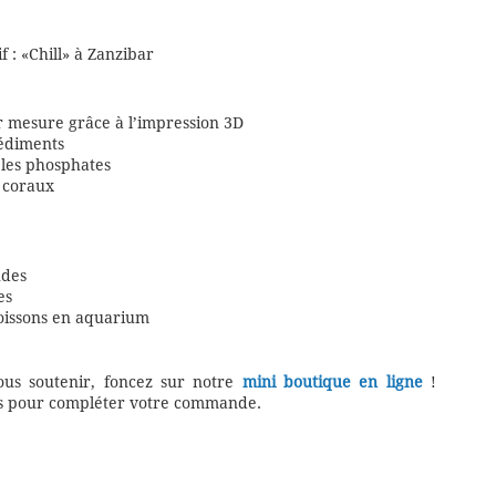
 : «Chill» à Zanzibar
 mesure grâce à l’impression 3D
sédiments
 les phosphates
 coraux
udes
es
poissons en aquarium
ous soutenir, foncez sur notre
mini boutique en ligne
!
ets pour compléter votre commande.